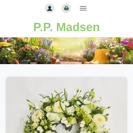
Gå til hoved-indhold
P.P. Madsen