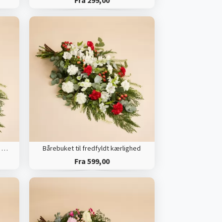
Fra 299,00
Bårebuket til fredfyldt kærlighed med bånd
Bårebuket til fredfyldt kærlighed
Fra 599,00