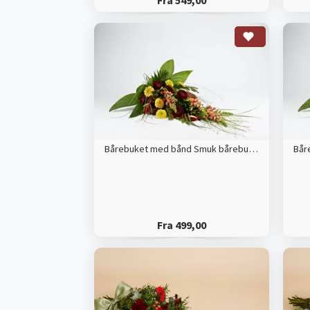
Fra 549,00
Bårebuket med bånd Smuk bårebuket med årstidens blomster
Fra 499,00