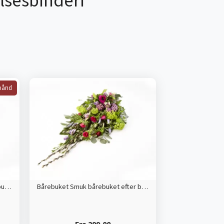
lsesbinderi
bånd
Bårebuket med bånd Smuk bårebuket efter blomsterdekoratørens valg
Bårebuket Smuk bårebuket efter blomsterdekoratørens valg