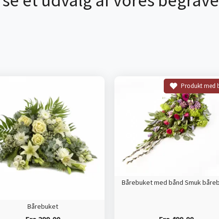
 se et udvalg af vores begrave
Produkt med 
Bårebuket