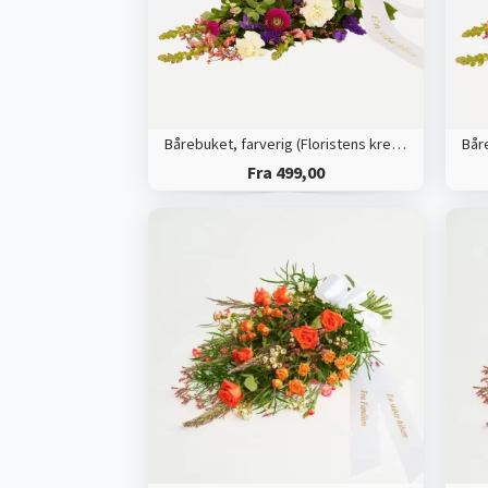
Bårebuket, farverig (Floristens kreative valg) med bånd
Fra 499,00