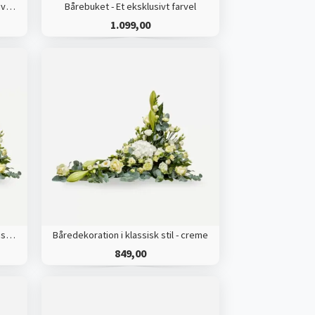
Bårebuket med bånd - Et eksklusivt farvel
Bårebuket - Et eksklusivt farvel
1.099,00
Båredekoration med bånd i klassisk stil - creme
Båredekoration i klassisk stil - creme
849,00