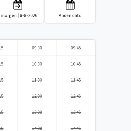
I morgen
| 8-8-2026
Anden dato
15
09:30
09:45
15
10:30
10:45
15
11:30
11:45
15
12:30
12:45
15
13:30
13:45
15
14:30
14:45