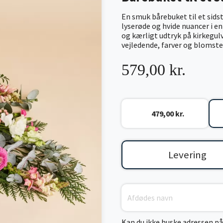
En smuk bårebuket til et sidst
lyserøde og hvide nuancer i e
og kærligt udtryk på kirkegulv
vejledende, farver og blomster
579,00 kr.
479,00 kr.
Levering
Kan du ikke huske adressen på